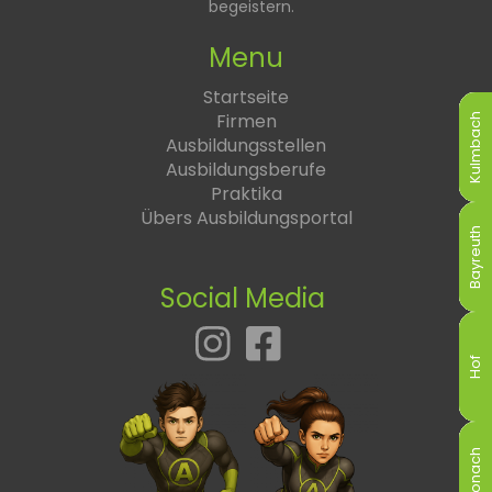
begeistern.
Menu
Startseite
Firmen
Kulmbach
Kulmbach
Kulmbach
Kulmbach
Kulmbach
Kulmbach
Ausbildungsstellen
Ausbildungsberufe
Praktika
Übers Ausbildungsportal
Bayreuth
Bayreuth
Bayreuth
Bayreuth
Bayreuth
Bayreuth
Social Media
Hof
Hof
Hof
Hof
Hof
Hof
Kronach
Kronach
Kronach
Kronach
Kronach
Kronach