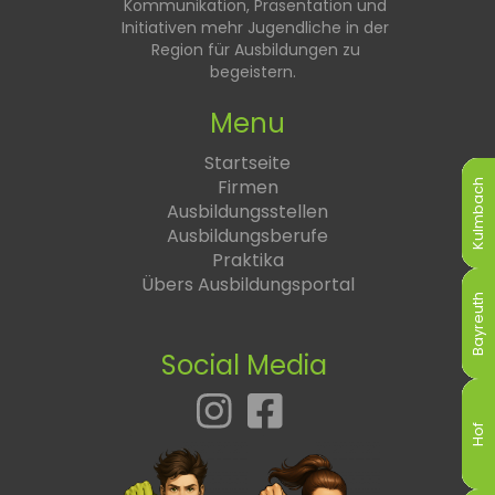
Kommunikation, Präsentation und
Initiativen mehr Jugendliche in der
Region für Ausbildungen zu
begeistern.
Menu
Startseite
Firmen
Kulmbach
Kulmbach
Kulmbach
Kulmbach
Kulmbach
Kulmbach
Ausbildungsstellen
Ausbildungsberufe
Praktika
Übers Ausbildungsportal
Bayreuth
Bayreuth
Bayreuth
Bayreuth
Bayreuth
Bayreuth
Social Media
Hof
Hof
Hof
Hof
Hof
Hof