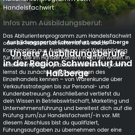
Handelsfachwirt
Infos zum Ausbildungsberuf:
Das Abiturientenprogramm zum Handelsfachwirt
Ausbildungsportal Schweinfurt und Haßberge
oder zur Handelsfachwirtin ist die ideale
Kombination aus Ausbildung und Weiterbildung
Unsere Ausbildungsberufe
für alle, die im Handel Karriere machen wollen. In
in der Region Schweinfurt und
einem kompakten, praxisorientierten Programm
Haßberge
lernst du zunächst die Grundlagen des
Einzelhandels kennen – von Warenkunde über
Verkaufsstrategien bis zur Personal- und
Kundenbetreuung. Anschließend vertiefst du
dein Wissen in Betriebswirtschaft, Marketing und
Unternehmensführung und bereitest dich auf die
Prüfung zum/zur Handelsfachwirt/-in vor. Mit
diesem Abschluss bist du qualifiziert,
Führungsaufgaben zu übernehmen oder eine