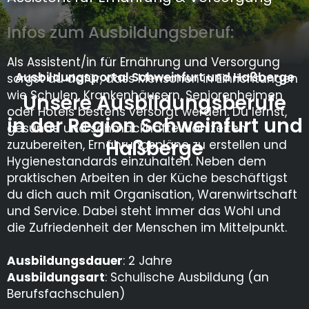
Infos zum Ausbildungsberuf:
Als Assistent/in für Ernährung und Versorgung
Ausbildungsportal Schweinfurt und Haßberge
sorgst du dafür, dass Menschen in Einrichtungen
wie Schulen, Krankenhäusern, Seniorenheimen
Unsere Ausbildungsberufe
oder Hotels bestens versorgt werden. Du lernst,
in der Region Schweinfurt und
gesunde und schmackhafte Mahlzeiten
Haßberge
zuzubereiten, Ernährungspläne zu erstellen und
Hygienestandards einzuhalten. Neben dem
praktischen Arbeiten in der Küche beschäftigst
du dich auch mit Organisation, Warenwirtschaft
und Service. Dabei steht immer das Wohl und
die Zufriedenheit der Menschen im Mittelpunkt.
Ausbildungsdauer
: 2 Jahre
Ausbildungsart
: Schulische Ausbildung (an
Berufsfachschulen)