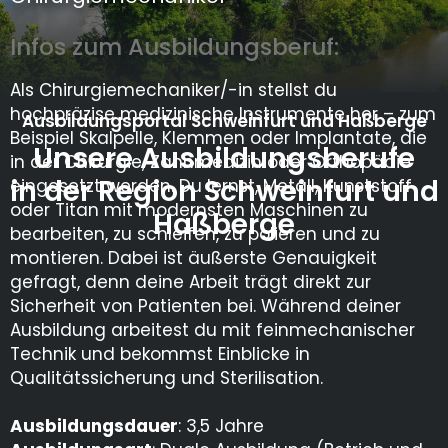
Infos zum Ausbildungsberuf:
Als Chirurgiemechaniker/-in stellst du
hochpräzise medizinische Instrumente her – zum
Ausbildungsportal Schweinfurt und Haßberge
Beispiel Skalpelle, Klemmen oder Implantate, die
Unsere Ausbildungsberufe
in der Chirurgie, Zahnmedizin oder Orthopädie
in der Region Schweinfurt und
eingesetzt werden. Du lernst, Metall, Kunststoff
oder Titan mit modernsten Maschinen zu
Haßberge
bearbeiten, zu schleifen, zu polieren und zu
montieren. Dabei ist äußerste Genauigkeit
gefragt, denn deine Arbeit trägt direkt zur
Sicherheit von Patienten bei. Während deiner
Ausbildung arbeitest du mit feinmechanischer
Technik und bekommst Einblicke in
Qualitätssicherung und Sterilisation.
Ausbildungsdauer
: 3,5 Jahre