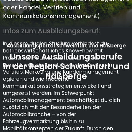
oder Handel, Vertrieb und
Kommunikationsmanagement)
Infos zum Ausbildungsberuf:
In diesem dualen Studium verbindest du
Ausbildungsportal Schweinfurt und Haßberge
betriebswirtschaftliches Know-how mit
Unsere Ausbildungsberufe
Praxiswissen aus der Automobil- oder
in der Region Schweinfurt und
Handelswelt. Du lernst, wie Unternehmen im
Vertrieb, Marketing und Kundenmanagement
Haßberge
agieren und wie moderne
Kommunikationsstrategien entwickelt und
umgesetzt werden. Im Schwerpunkt
Automobilmanagement beschäftigst du dich
zusätzlich mit den Besonderheiten der
Automobilbranche – von der
Fahrzeugvermarktung bis hin zu
Mobilitätskonzepten der Zukunft. Durch den