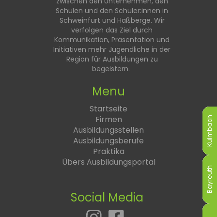
zwischen den Unternehmen, den
Schulen und den Schüler:innen in
Schweinfurt und Haßberge. Wir
verfolgen das Ziel durch
Kommunikation, Präsentation und
Initiativen mehr Jugendliche in der
Region für Ausbildungen zu
begeistern.
Menu
Startseite
Firmen
Kulmbach
Kulmbach
Kulmbach
Kulmbach
Kulmbach
Kulmbach
Ausbildungsstellen
Ausbildungsberufe
Praktika
Übers Ausbildungsportal
Bayreuth
Bayreuth
Bayreuth
Bayreuth
Bayreuth
Bayreuth
Social Media