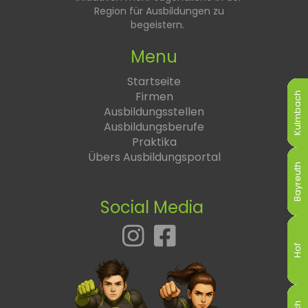
Region für Ausbildungen zu
begeistern.
Menu
Startseite
Firmen
Kulmbach
Kulmbach
Kulmbach
Kulmbach
Kulmbach
Kulmbach
Ausbildungsstellen
Ausbildungsberufe
Praktika
Übers Ausbildungsportal
Bayreuth
Bayreuth
Bayreuth
Bayreuth
Bayreuth
Bayreuth
Social Media
Hof
Hof
Hof
Hof
Hof
Hof