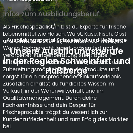
Infos zum Ausbildungsberuf:
Als Frischespezialist/in bist du Experte für frische
Lebensmittel wie Fleisch, Wurst, Käse, Fisch, Obst
Ausbildungsportal Schweinfurt und Haßberge
und Gemüse. Du lernst, wie man hochwertige
Waren fachgerecht lagert, präsentiert und
Unsere Ausbildungsberufe
verarbeitet. Kundenberatung steht dabei im
in der Region Schweinfurt und
Mittelpunkt – du erklärst Herkunft, Qualität und
Haßberge
Zubereitungsmöglichkeiten der Produkte und
sorgst für ein ansprechendes Einkaufserlebnis.
Zusätzlich erhältst du fundiertes Wissen im
Verkauf, in der Warenwirtschaft und im
Qualitätsmanagement. Durch deine
Fachkenntnisse und dein Gespür für
Frischeprodukte trägst du wesentlich zur
Kundenzufriedenheit und zum Erfolg des Marktes
bei.