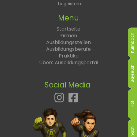
begeistern.
Menu
Startseite
Firmen
Kulmbach
Kulmbach
Kulmbach
Kulmbach
Kulmbach
Kulmbach
Ausbildungsstellen
Ausbildungsberufe
Praktika
Übers Ausbildungsportal
Bayreuth
Bayreuth
Bayreuth
Bayreuth
Bayreuth
Bayreuth
Social Media
Hof
Hof
Hof
Hof
Hof
Hof
Kronach
Kronach
Kronach
Kronach
Kronach
Kronach