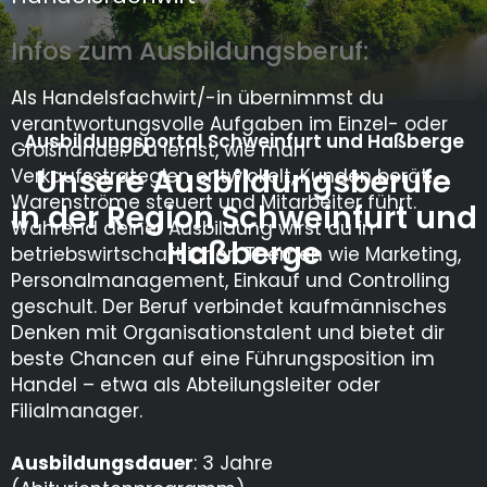
Infos zum Ausbildungsberuf:
Als Handelsfachwirt/-in übernimmst du
verantwortungsvolle Aufgaben im Einzel- oder
Ausbildungsportal Schweinfurt und Haßberge
Großhandel. Du lernst, wie man
Unsere Ausbildungsberufe
Verkaufsstrategien entwickelt, Kunden berät,
Warenströme steuert und Mitarbeiter führt.
in der Region Schweinfurt und
Während deiner Ausbildung wirst du in
Haßberge
betriebswirtschaftlichen Themen wie Marketing,
Personalmanagement, Einkauf und Controlling
geschult. Der Beruf verbindet kaufmännisches
Denken mit Organisationstalent und bietet dir
beste Chancen auf eine Führungsposition im
Handel – etwa als Abteilungsleiter oder
Filialmanager.
Ausbildungsdauer
: 3 Jahre