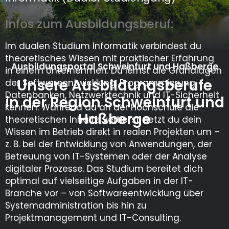
Infos zum Ausbildungsberuf:
Im dualen Studium Informatik verbindest du
theoretisches Wissen mit praktischer Erfahrung
Ausbildungsportal Schweinfurt und Haßberge
in einem Unternehmen. Du lernst die Grundlagen
Unsere Ausbildungsberufe
der Softwareentwicklung, Programmierung,
Datenbanken, Netzwerktechnik und IT-Sicherheit
in der Region Schweinfurt und
kennen. Während du an der Hochschule die
Haßberge
theoretischen Inhalte vertiefst, setzt du dein
Wissen im Betrieb direkt in realen Projekten um –
z. B. bei der Entwicklung von Anwendungen, der
Betreuung von IT-Systemen oder der Analyse
digitaler Prozesse. Das Studium bereitet dich
optimal auf vielseitige Aufgaben in der IT-
Branche vor – von Softwareentwicklung über
Systemadministration bis hin zu
Projektmanagement und IT-Consulting.