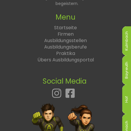
begeistern.
Menu
Startseite
Firmen
Kulmbach
Kulmbach
Kulmbach
Kulmbach
Kulmbach
Kulmbach
Ausbildungsstellen
Ausbildungsberufe
Praktika
Übers Ausbildungsportal
Bayreuth
Bayreuth
Bayreuth
Bayreuth
Bayreuth
Bayreuth
Social Media
Hof
Hof
Hof
Hof
Hof
Hof
Kronach
Kronach
Kronach
Kronach
Kronach
Kronach