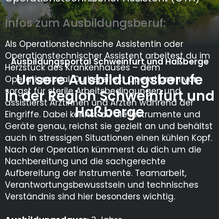
Infos zum Ausbildungsberuf:
Als Operationstechnische Assistentin oder
Operationstechnischer Assistent arbeitest du im
Ausbildungsportal Schweinfurt und Haßberge
Herzstück des Krankenhauses – dem
Unsere Ausbildungsberufe
Operationssaal. Du bereitest Operationen vor,
sorgst für sterile Arbeitsbedingungen und
in der Region Schweinfurt und
assistierst Ärztinnen und Ärzten während der
Haßberge
Eingriffe. Dabei kennst du die Instrumente und
Geräte genau, reichst sie gezielt an und behältst
auch in stressigen Situationen einen kühlen Kopf.
Nach der Operation kümmerst du dich um die
Nachbereitung und die sachgerechte
Aufbereitung der Instrumente. Teamarbeit,
Verantwortungsbewusstsein und technisches
Verständnis sind hier besonders wichtig.