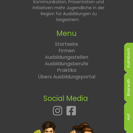
Kommunikation, Präsentation und
Initiativen mehr Jugendliche in der
Region für Ausbildungen zu
begeistern.
Menu
Startseite
Firmen
Kulmbach
Kulmbach
Kulmbach
Kulmbach
Kulmbach
Kulmbach
Ausbildungsstellen
Ausbildungsberufe
Praktika
Übers Ausbildungsportal
Bayreuth
Bayreuth
Bayreuth
Bayreuth
Bayreuth
Bayreuth
Social Media
Hof
Hof
Hof
Hof
Hof
Hof