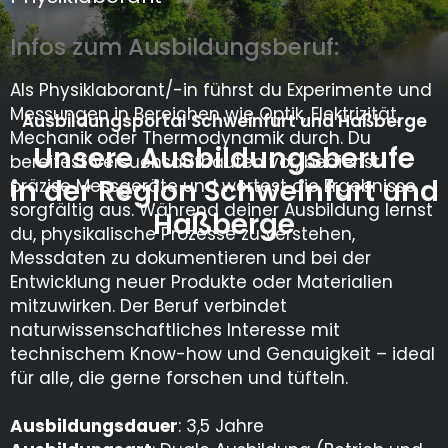
Infos zum Ausbildungsberuf:
Als Physiklaborant/-in führst du Experimente und
Messungen in Bereichen wie Optik, Elektrizität,
Ausbildungsportal Schweinfurt und Haßberge
Mechanik oder Thermodynamik durch. Du
Unsere Ausbildungsberufe
bereitest Versuchsaufbauten vor, bedienst
in der Region Schweinfurt und
präzise Messgeräte und wertest die Ergebnisse
sorgfältig aus. Während deiner Ausbildung lernst
Haßberge
du, physikalische Prozesse zu verstehen,
Messdaten zu dokumentieren und bei der
Entwicklung neuer Produkte oder Materialien
mitzuwirken. Der Beruf verbindet
naturwissenschaftliches Interesse mit
technischem Know-how und Genauigkeit – ideal
für alle, die gerne forschen und tüfteln.
Ausbildungsdauer
: 3,5 Jahre