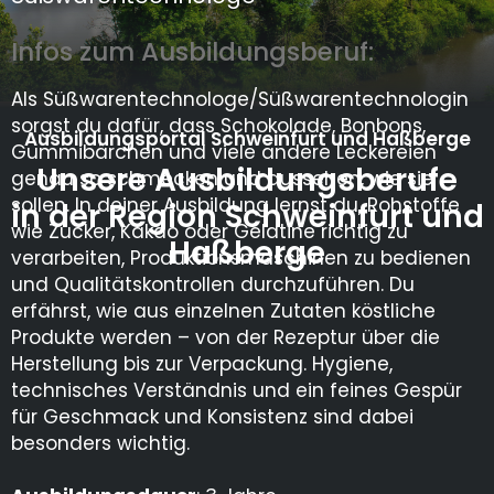
Infos zum Ausbildungsberuf:
Als Süßwarentechnologe/Süßwarentechnologin
sorgst du dafür, dass Schokolade, Bonbons,
Ausbildungsportal Schweinfurt und Haßberge
Gummibärchen und viele andere Leckereien
Unsere Ausbildungsberufe
genau so schmecken und aussehen, wie sie
sollen. In deiner Ausbildung lernst du, Rohstoffe
in der Region Schweinfurt und
wie Zucker, Kakao oder Gelatine richtig zu
Haßberge
verarbeiten, Produktionsmaschinen zu bedienen
und Qualitätskontrollen durchzuführen. Du
erfährst, wie aus einzelnen Zutaten köstliche
Produkte werden – von der Rezeptur über die
Herstellung bis zur Verpackung. Hygiene,
technisches Verständnis und ein feines Gespür
für Geschmack und Konsistenz sind dabei
besonders wichtig.