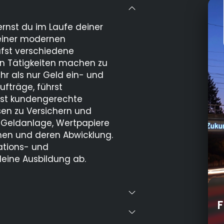
rnst du im Laufe deiner
 einer modernen
fst verschiedene
len Tätigkeiten machen zu
hr als nur Geld ein- und
fträge, führst
lst kundengerechte
en zu Versichern und
r Geldanlage, Wertpapiere
men und deren Abwicklung.
tions- und
ine Ausbildung ab.
F