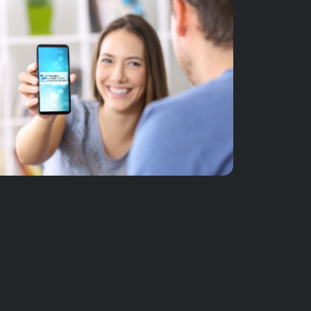
 alle Themen rund um Finanzen:
ontoführung und Zahlungsverkehr inkl.
ine-Banking und App MyBanking
nlageberatung, Wertpapiergeschäft,
lmetalle
argeldversorgung, auch mit
ländischen Währungen
aufinanzierungen, Immobilienkredite
reditberatung für Privatkunden und
werbekunden
ausparen und Versicherungen