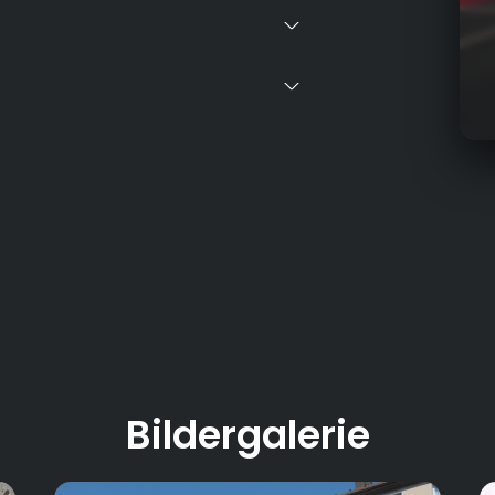
Sei
am 
Nie
und
reg
Mit
eng
es 
all
Bildergalerie
Als
kom