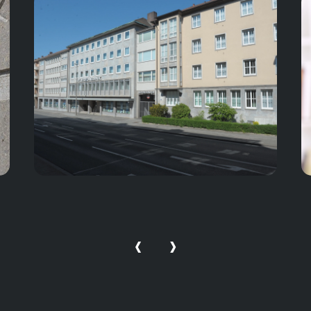
für
• K
Onl
• A
Ede
• B
aus
• B
• K
Ge
• B
‹
›